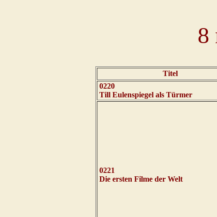
8
Titel
0220
Till Eulenspiegel als Türmer
0221
Die ersten Filme der Welt