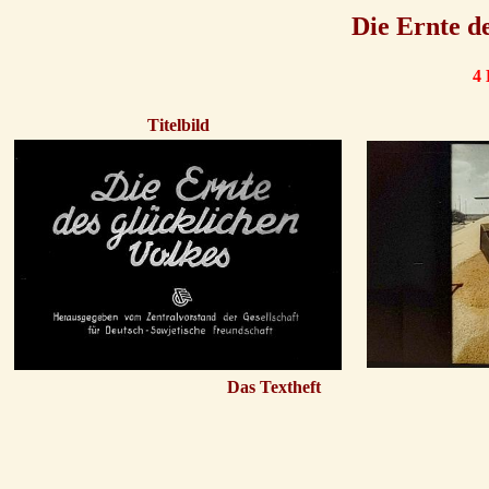
Die Ernte de
4 
Titelbild
Das Textheft