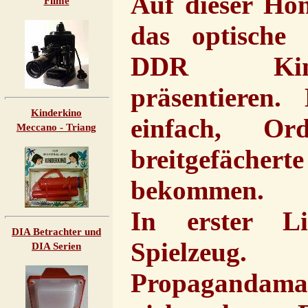
Auf dieser Ho
Filme
das optische
DDR Kind
präsentieren.
Kinderkino
einfach, Or
Meccano - Triang
breitgefäc
bekommen.
In erster L
DIA Betrachter und
Spielzeug
DIA Serien
Propagandama