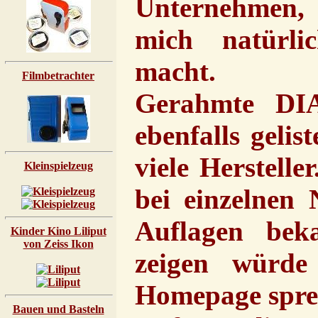
Unternehmen,
mich natürli
macht.
Filmbetrachter
Gerahmte DIA
ebenfalls gelis
viele Herstelle
Kleinspielzeug
bei einzelnen
Auflagen bek
Kinder Kino Liliput
von Zeiss Ikon
zeigen würd
Homepage spre
Bauen und Basteln